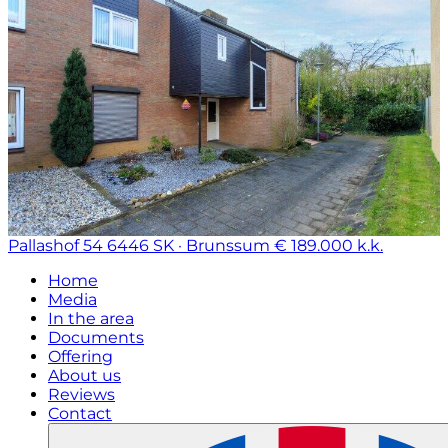
Pallashof 54
6446 SK · Brunssum
€ 189.000 k.k.
Home
Media
In the area
Documents
Offering
About us
Reviews
Contact