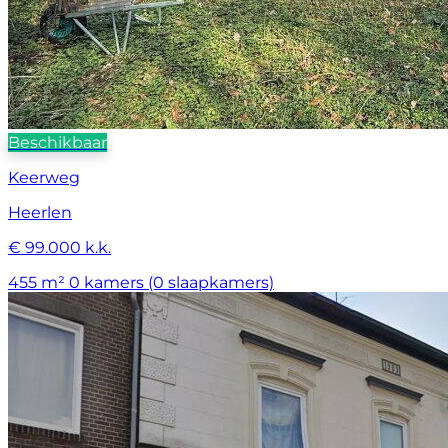
Beschikbaar
Keerweg
Heerlen
€ 99.000 k.k.
455 m²
0 kamers (0 slaapkamers)