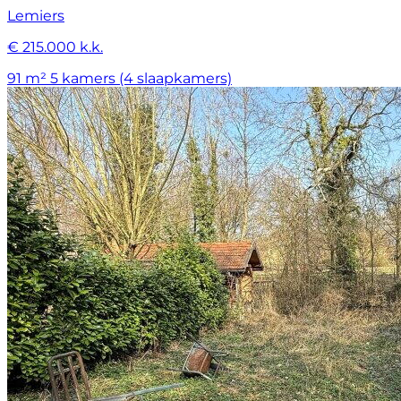
Lemiers
€ 215.000 k.k.
91 m²
5 kamers (4 slaapkamers)