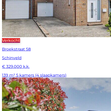
Verkocht
Broekstraat 58
Schinveld
€ 329.000 k.k.
139 m²
5 kamers (4 slaapkamers)