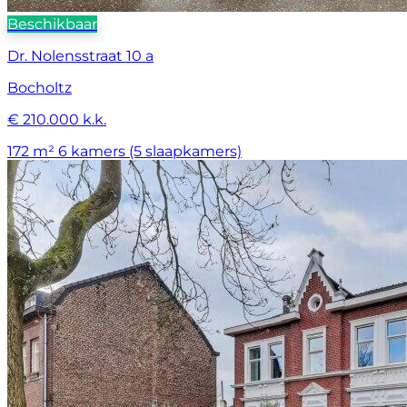
Beschikbaar
Dr. Nolensstraat 10 a
Bocholtz
€ 210.000 k.k.
172 m²
6 kamers (5 slaapkamers)