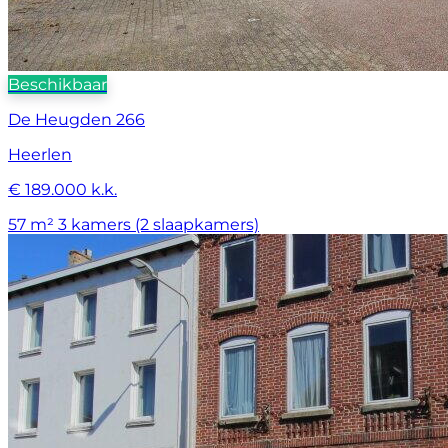
Beschikbaar
De Heugden 266
Heerlen
€ 189.000 k.k.
57 m²
3 kamers (2 slaapkamers)