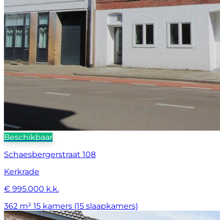
Beschikbaar
Schaesbergerstraat 108
Kerkrade
€ 995.000 k.k.
362 m²
15 kamers (15 slaapkamers)