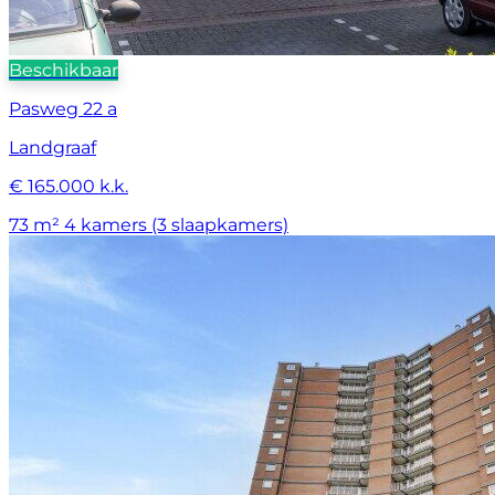
Beschikbaar
Pasweg 22 a
Landgraaf
€ 165.000 k.k.
73 m²
4 kamers (3 slaapkamers)