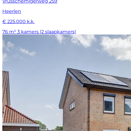
Vrusschemigerweg 259
Heerlen
€ 225.000 k.k.
76 m²
3 kamers (2 slaapkamers)