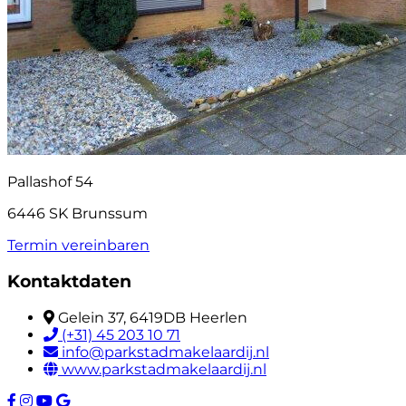
Pallashof 54
6446 SK Brunssum
Termin vereinbaren
Kontaktdaten
Gelein 37, 6419DB Heerlen
(+31) 45 203 10 71
info@parkstadmakelaardij.nl
www.parkstadmakelaardij.nl