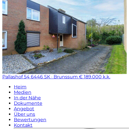
Pallashof 54
6446 SK · Brunssum
€ 189.000 k.k.
Heim
Medien
In der Nähe
Dokumente
Angebot
Über uns
Bewertungen
Kontakt