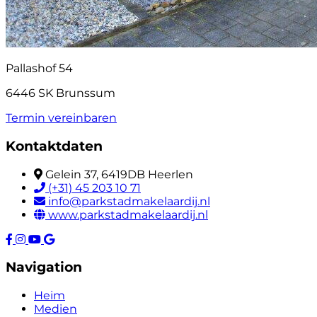
Pallashof 54
6446 SK Brunssum
Termin vereinbaren
Kontaktdaten
Gelein 37, 6419DB Heerlen
(+31) 45 203 10 71
info@parkstadmakelaardij.nl
www.parkstadmakelaardij.nl
Navigation
Heim
Medien