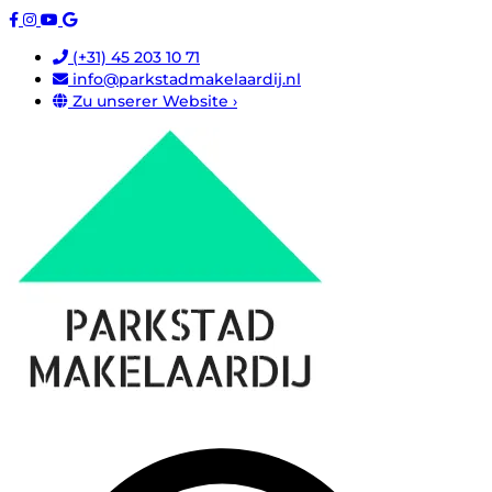
(+31) 45 203 10 71
info@parkstadmakelaardij.nl
Zu unserer Website ›