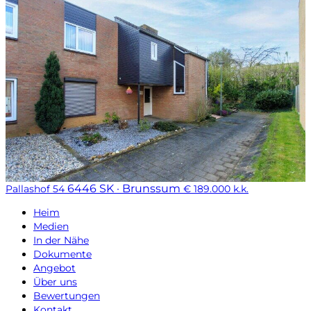
6446 SK · Brunssum
Pallashof 54
€ 189.000 k.k.
Heim
Medien
In der Nähe
Dokumente
Angebot
Über uns
Bewertungen
Kontakt